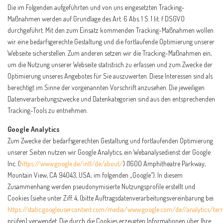
Die im Folgenden aufgeführten und von uns eingesetzten Tracking-
Maßnahmen werden auf Grundlage des Art. 6 Abs. 1 S. 1 lit. f DSGVO
durchgeführt. Mit den zum Einsatz kommenden Tracking-Maßnahmen wollen
wir eine bedarfsgerechte Gestaltung und die fortlaufende Optimierung unserer
Webseite sicherstellen. Zum anderen setzen wir die Tracking-Maßnahmen ein,
um die Nutzung unserer Webseite statistisch zu erfassen und zum Zwecke der
Optimierung unseres Angebotes für Sie auszuwerten. Diese Interessen sind als
berechtigt im Sinne der vorgenannten Vorschrift anzusehen. Die jeweiligen
Datenverarbeitungszwecke und Datenkategorien sind aus den entsprechenden
Tracking-Tools zu entnehmen.
Google Analytics
Zum Zwecke der bedarfsgerechten Gestaltung und fortlaufenden Optimierung
unserer Seiten nutzen wir Google Analytics, ein Webanalysedienst der Google
Inc. (
https://www.google.de/intl/de/about/
) (1600 Amphitheatre Parkway,
Mountain View, CA 94043, USA; im folgenden „Google“). In diesem
Zusammenhang werden pseudonymisierte Nutzungsprofile erstellt und
Cookies (siehe unter Ziff. 4, (bitte Auftragsdatenverarbeitungsvereinbarung bei
https://static.googleusercontent.com/media/www.google.com/de//analytics/ter
prüfen) verwendet. Die durch die Cookies erzeugten Informationen über Ihre