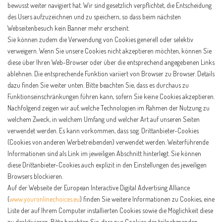
bewusst weiter navigiert hat. Wir sind gesetzlich verpflichtet, die Entscheidung
des Users aufzuzeichnen und zu speichern, so dass beim nächsten
Webseitenbesuch kein Banner mehr erscheint.
Sie können zudem die Verwendung von Cookies generell oder selektiv
verweigern. Wenn Sie unsere Cookies nicht akzeptieren möchten, können Sie
diese über Ihren Web-Browser oder über die entsprechend angegebenen Links
ablehnen. Die entsprechende Funktion variiert von Browser zu Browser. Details
dazu finden Sie weiter unten. Bitte beachten Sie, dass es durchaus zu
Funktionseinschränkungen führen kann, sofern Sie keine Cookies akzeptieren.
Nachfolgend zeigen wir auf, welche Technologien im Rahmen der Nutzung zu
welchem Zweck, in welchem Umfang und welcher Art auf unseren Seiten
verwendet werden. Es kann vorkommen, dass sog. Drittanbieter-Cookies
(Cookies von anderen Werbetreibenden) verwendet werden. Weiterführende
Informationen sind als Link im jeweiligen Abschnitt hinterlegt. Sie können
diese Drittanbieter-Cookies auch explizit in den Einstellungen des jeweiligen
Browsers blockieren.
Auf der Webseite der European Interactive Digital Advertising Alliance
(
www.youronlinechoices.eu
) finden Sie weitere Informationen zu Cookies, eine
Liste der auf Ihrem Computer installierten Cookies sowie die Möglichkeit diese
zu deaktivieren. Bitte beachten Sie, dass nur Cookies der teilnehmenden